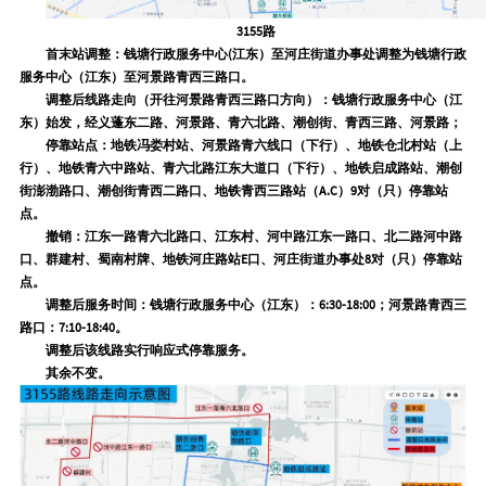
3155路
首末站调整：
钱塘行政服务中心(江东）至河庄街道办事处调整为钱塘行政
服务中心（江东）至河景路青西三路口。
调整后线路走向（开往河景路青西三路口方向）：
钱塘行政服务中心（江
东）始发，经义蓬东二路、河景路、青六北路、潮创街、青西三路、河景路；
停靠站点：
地铁冯娄村站、河景路青六线口（下行）、地铁仓北村站（上
行）、地铁青六中路站、青六北路江东大道口（下行）、地铁启成路站、潮创
街澎渤路口、潮创街青西二路口、地铁青西三路站（A.C）9对（只）停靠站
点。
撤销：
江东一路青六北路口、江东村、河中路江东一路口、北二路河中路
口、群建村、蜀南村牌、地铁河庄路站E口、河庄街道办事处8对（只）停靠站
点。
调整后服务时间：
钱塘行政服务中心（江东）：6:30-18:00；河景路青西三
路口：7:10-18:40。
调整后该线路实行响应式停靠服务。
其余不变。