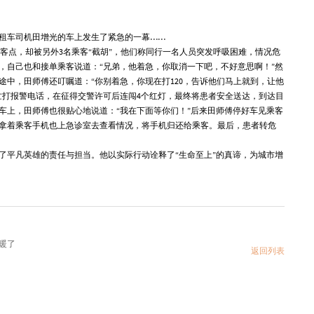
出租车司机
田增光
的车上发生了紧急的一幕……
的上客点，却被另外3名乘客“截胡”，他们称同行一名人员突发呼吸困难，情况危
，自己也和接单乘客说道：“兄弟，他着急，你取消一下吧，不好意思啊！”然
途中，田师傅还叮嘱道：“你别着急，你现在打120，告诉他们马上就到，让他
忙打报警电话，在征得交警许可后连闯4个红灯，最终将患者安全送达，到达目
车上，田师傅也很贴心地说道：“我在下面等你们！”后来田师傅停好车见乘客
拿着乘客手机也上急诊室去查看情况，将手机归还给乘客。最后，患者转危
了平凡英雄的责任与担当。他以实际行动诠释了“生命至上”的真谛，为城市增
暖了
返回列表