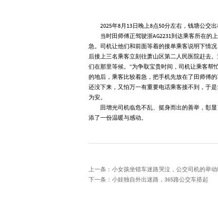
2025年8月13日晚上8点50分左右，钱塘公交
当时田师傅正驾驶浙AG2231到达乘客所在
急。司机让他们和前面等着的接单乘客说明下情况
后接上三名乘客立刻往萧山区第二人民医院赶去。
们在那里等候。”为争取宝贵时间，司机让乘客帮
的地后，乘客比较着急，把手机先放在了田师傅的
还没下来，又怕万一有重要电话乘客接不到，于是
为安。
田增光司机临危不乱、挺身而出的善举，彰显
添了一份温暖与感动。
上一条：小女孩坐错车迷路哭泣，公交司机的举动
下一条：小娃独自外出迷路，365路公交车搭起