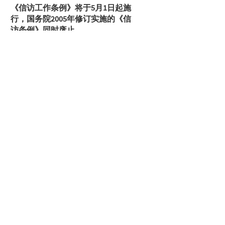
《信访工作条例》将于5月1日起施
行，国务院2005年修订实施的《信
访条例》同时废止。
查询
联系方式
关注我们
息
总经理信箱
询
服务热线
领
联系我们
交服务