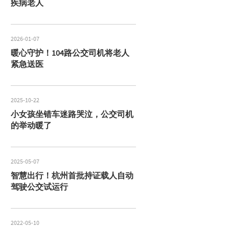
疾病老人
2026-01-07
暖心守护！104路公交司机将老人
紧急送医
2025-10-22
小女孩坐错车迷路哭泣，公交司机
的举动暖了
2025-05-07
智慧出行！杭州首批持证载人自动
驾驶公交试运行
2022-05-10