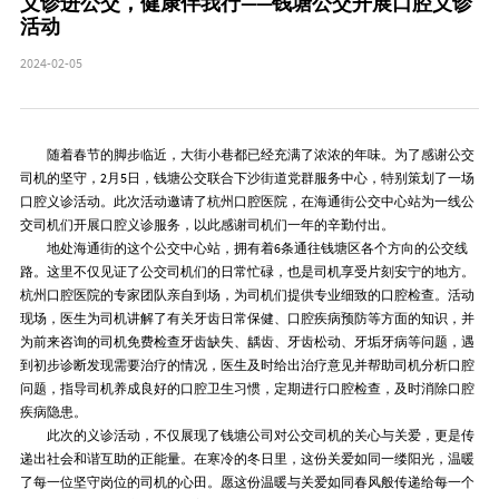
义诊进公交，健康伴我行——钱塘公交开展口腔义诊
活动
2024-02-05
随着春节的脚步临近，大街小巷都已经充满了浓浓的年味。为了感谢公交
司机的坚守，2月5日，钱塘公交联合下沙街道党群服务中心，特别策划了一场
口腔义诊活动。此次活动邀请了杭州口腔医院，在海通街公交中心站为一线公
交司机们开展口腔义诊服务，以此感谢司机们一年的辛勤付出。
地处海通街的这个公交中心站，拥有着6条通往钱塘区各个方向的公交线
路。这里不仅见证了公交司机们的日常忙碌，也是司机享受片刻安宁的地方。
杭州口腔医院的专家团队亲自到场，为司机们提供专业细致的口腔检查。活动
现场，医生为司机讲解了有关牙齿日常保健、口腔疾病预防等方面的知识，并
为前来咨询的司机免费检查牙齿缺失、龋齿、牙齿松动、牙垢牙病等问题，遇
到初步诊断发现需要治疗的情况，医生及时给出治疗意见并帮助司机分析口腔
问题，指导司机养成良好的口腔卫生习惯，定期进行口腔检查，及时消除口腔
疾病隐患。
此次的义诊活动，不仅展现了钱塘公司对公交司机的关心与关爱，更是传
递出社会和谐互助的正能量。在寒冷的冬日里，这份关爱如同一缕阳光，温暖
了每一位坚守岗位的司机的心田。愿这份温暖与关爱如同春风般传递给每一个